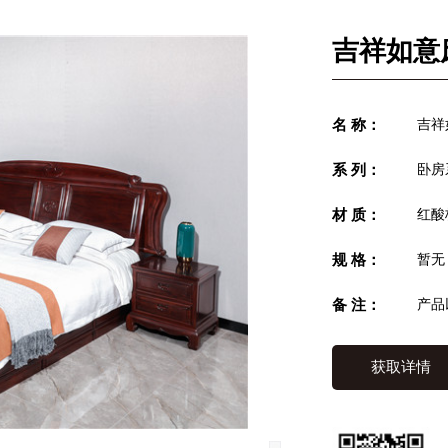
吉祥如意
名 称：
吉祥
系 列：
卧房
材 质：
红酸
规 格：
暂无
备 注：
产品
获取详情