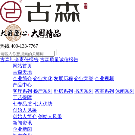
热线
400-133-7767
古森社会责任报告
古森质量诚信报告
网站首页
古森天地
企业简介
企业文化
发展历程
企业荣誉
企业视频
产品中心
客厅系列
餐厅系列
卧房系列
书房系列
茶室系列
休闲系列
工艺保障
七专品质
七大优势
创始人风采
创始人简介
创始人风采
新闻资讯
企业新闻