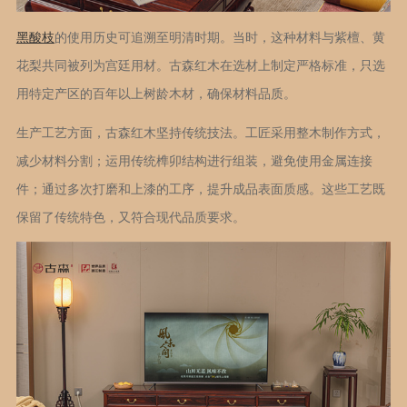
黑酸枝
的使用历史可追溯至明清时期。当时，这种材料与紫檀、黄
花梨共同被列为宫廷用材。古森红木在选材上制定严格标准，只选
用特定产区的百年以上树龄木材，确保材料品质。
生产工艺方面，古森红木坚持传统技法。工匠采用整木制作方式，
减少材料分割；运用传统榫卯结构进行组装，避免使用金属连接
件；通过多次打磨和上漆的工序，提升成品表面质感。这些工艺既
保留了传统特色，又符合现代品质要求。