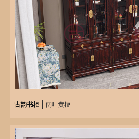
古韵书柜
阔叶黄檀