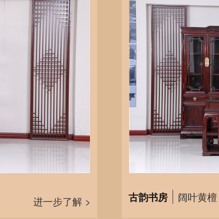
古韵书房
阔叶黄檀
进一步了解 >