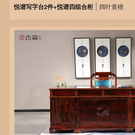
悦谱写字台2件+悦谱四组合柜
阔叶黄檀