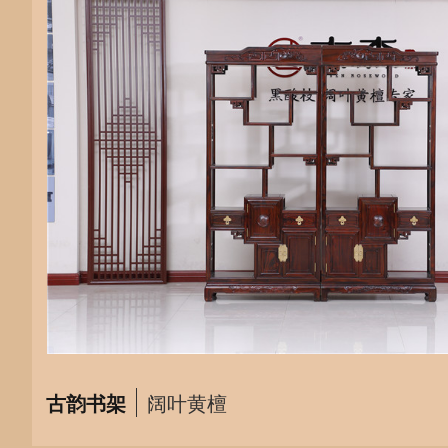
古韵书架
阔叶黄檀