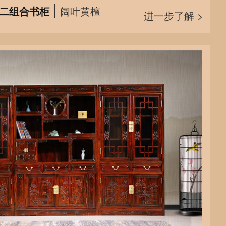
谱二组合书柜
阔叶黄檀
进一步了解 >