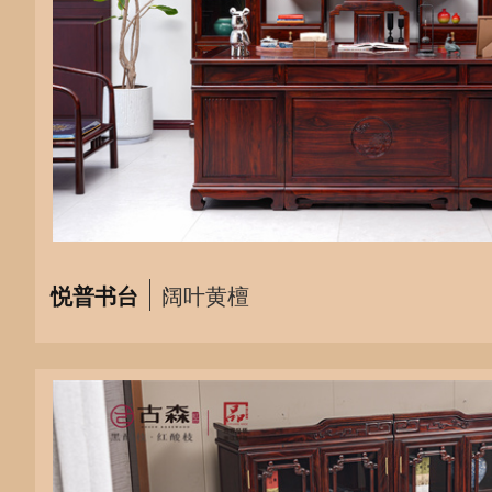
悦普书台
阔叶黄檀