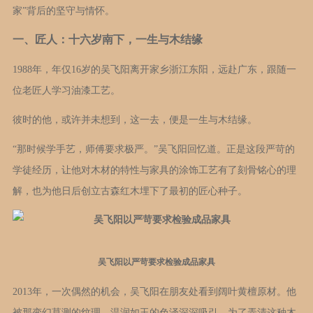
家”背后的坚守与情怀。
一、匠人：十六岁南下，一生与木结缘
1988年，年仅16岁的吴飞阳离开家乡浙江东阳，远赴广东，跟随一
位老匠人学习油漆工艺。
彼时的他，或许并未想到，这一去，便是一生与木结缘。
“那时候学手艺，师傅要求极严。”吴飞阳回忆道。正是这段严苛的
学徒经历，让他对木材的特性与家具的涂饰工艺有了刻骨铭心的理
解，也为他日后创立古森红木埋下了最初的匠心种子。
吴飞阳以严苛要求检验成品家具
2013年，一次偶然的机会，吴飞阳在朋友处看到阔叶黄檀原材。他
被那变幻莫测的纹理、温润如玉的色泽深深吸引。为了弄清这种木