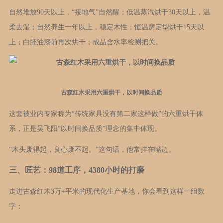
自然堆放90天以上，“接地气”自然醒；低温蒸汽烘干30天以上，温
柔去湿；自然养生一年以上，稳定木性；恒温房定型烘干15天以
上；白胚油漆前再次烘干；成品含水率检测把关。
古森红木采用六重烘干，以时间换品质
这套被业内专家称为“传统家具没有第二家这样做”的六重烘干体
系，正是吴飞阳“以时间换品质”理念的集中体现。
“木头废得起，良心废不起。”这句话，他常挂在嘴边。
三、匠艺：98道工序，4380小时的打磨
走进古森红木3万+平米的现代化生产基地，你会看到这样一组数
字：