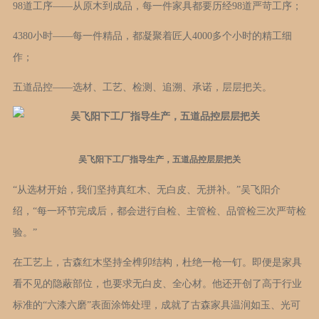
98道工序——从原木到成品，每一件家具都要历经98道严苛工序；
4380小时——每一件精品，都凝聚着匠人4000多个小时的精工细
作；
五道品控——选材、工艺、检测、追溯、承诺，层层把关。
吴飞阳下工厂指导生产，五道品控层层把关
“从选材开始，我们坚持真红木、无白皮、无拼补。”吴飞阳介
绍，“每一环节完成后，都会进行自检、主管检、品管检三次严苛检
验。”
在工艺上，古森红木坚持全榫卯结构，杜绝一枪一钉。即便是家具
看不见的隐蔽部位，也要求无白皮、全心材。他还开创了高于行业
标准的“六漆六磨”表面涂饰处理，成就了古森家具温润如玉、光可