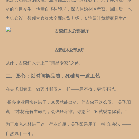
材的前世今生，他亲自飞往印尼，深入原始林区考察。回国后，他
力排众议，带领古森红木全面转型升级，专注阔叶黄檀家具生产。
古森红木总部展厅
从此，古森红木走上了“精品专家”之路。
二、匠心：以时间换品质，死磕每一道工艺
在吴飞阳看来，做家具和做人一样——急不得，更假不得。
“很多企业用快速烘干，30天就能出材。但古森不这么做。”吴飞阳
说，“木材是有生命的，会热胀冷缩。你急它，它就裂给你看。”
为了攻克木材烘干这一行业难题，吴飞阳采用了一种“笨办法”——
自然风干一年。