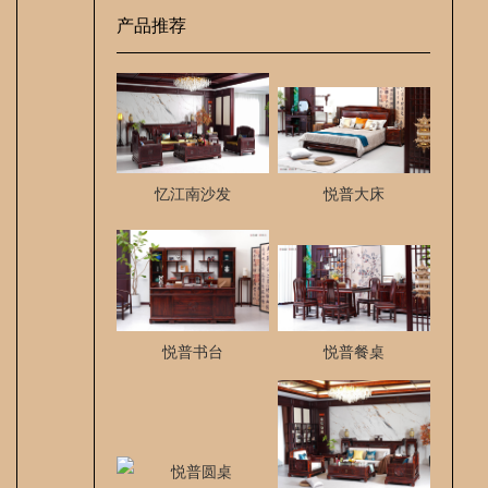
产品推荐
忆江南沙发
悦普大床
悦普书台
悦普餐桌