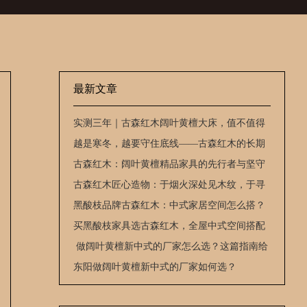
最新文章
实测三年｜古森红木阔叶黄檀大床，值不值得
入手？
越是寒冬，越要守住底线——古森红木的长期
主义坚守
古森红木：阔叶黄檀精品家具的先行者与坚守
者
古森红木匠心造物：于烟火深处见木纹，于寻
常之中藏风骨
黑酸枝品牌古森红木：中式家居空间怎么搭？
买黑酸枝家具选古森红木，全屋中式空间搭配
实用方案
​ 做阔叶黄檀新中式的厂家怎么选？这篇指南给
你明确答案
东阳做阔叶黄檀新中式的厂家如何选？