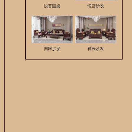
悦普圆桌
悦普沙发
国粹沙发
​祥云沙发