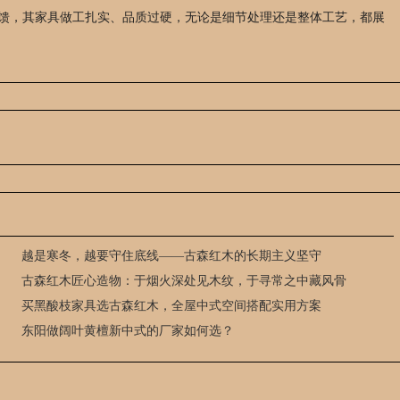
反馈，其家具做工扎实、品质过硬，无论是细节处理还是整体工艺，都展
越是寒冬，越要守住底线——古森红木的长期主义坚守
古森红木匠心造物：于烟火深处见木纹，于寻常之中藏风骨
买黑酸枝家具选古森红木，全屋中式空间搭配实用方案
东阳做阔叶黄檀新中式的厂家如何选？