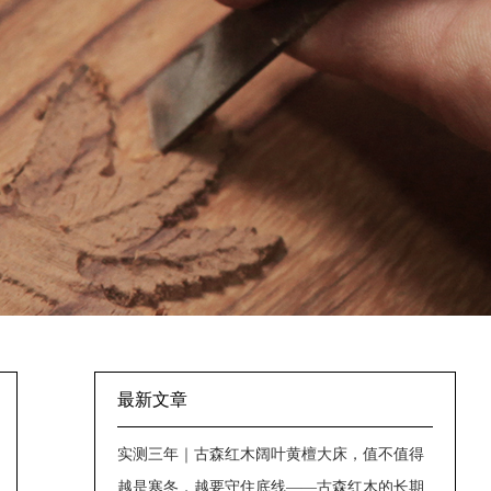
最新文章
实测三年｜古森红木阔叶黄檀大床，值不值得
入手？
越是寒冬，越要守住底线——古森红木的长期