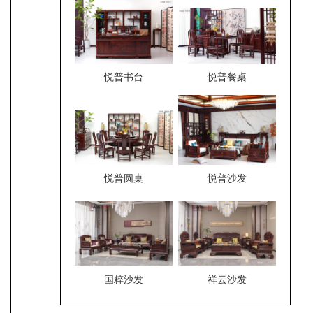
悦普书台
悦普餐桌
悦普圆桌
悦普沙发
国粹沙发
​祥云沙发