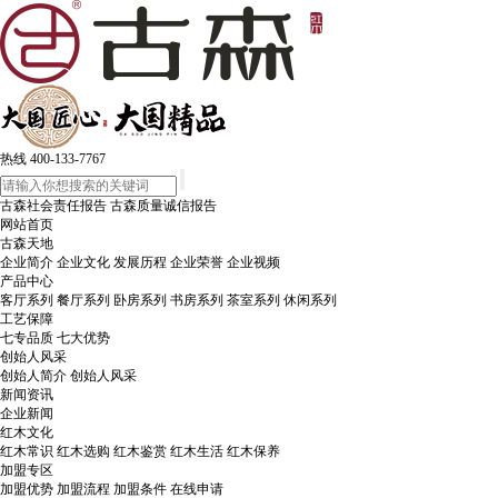
热线
400-133-7767
古森社会责任报告
古森质量诚信报告
网站首页
古森天地
企业简介
企业文化
发展历程
企业荣誉
企业视频
产品中心
客厅系列
餐厅系列
卧房系列
书房系列
茶室系列
休闲系列
工艺保障
七专品质
七大优势
创始人风采
创始人简介
创始人风采
新闻资讯
企业新闻
红木文化
红木常识
红木选购
红木鉴赏
红木生活
红木保养
加盟专区
加盟优势
加盟流程
加盟条件
在线申请