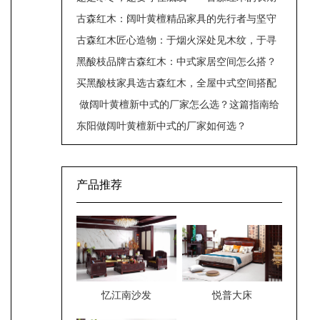
主义坚守
古森红木：阔叶黄檀精品家具的先行者与坚守
者
古森红木匠心造物：于烟火深处见木纹，于寻
常之中藏风骨
黑酸枝品牌古森红木：中式家居空间怎么搭？
买黑酸枝家具选古森红木，全屋中式空间搭配
实用方案
​ 做阔叶黄檀新中式的厂家怎么选？这篇指南给
你明确答案
东阳做阔叶黄檀新中式的厂家如何选？
产品推荐
忆江南沙发
悦普大床