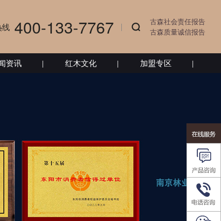
400-133-7767
古森社会责任报告
热线
古森质量诚信报告
闻资讯
红木文化
加盟专区