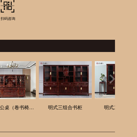
扫码咨询
2.4米办公桌（卷书椅）+三组合书柜
明式三组合书柜
明式二组合书