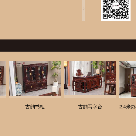
古韵书柜
古韵写字台