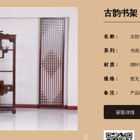
古韵书架
名 称：
古韵
系 列：
书房
材 质：
阔叶
规 格：
暂无
备 注：
产品
获取详情